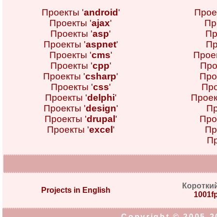
Проекты '
android
'
Прое
Проекты '
ajax
'
Пр
Проекты '
asp
'
Пр
Проекты '
aspnet
'
Пр
Проекты '
cms
'
Проек
Проекты '
cpp
'
Про
Проекты '
csharp
'
Про
Проекты '
css
'
Про
Проекты '
delphi
'
Проек
Проекты '
design
'
Пр
Проекты '
drupal
'
Про
Проекты '
excel
'
Пр
Пр
Коротки
Projects in English
1001fp
Copyright © 2005-