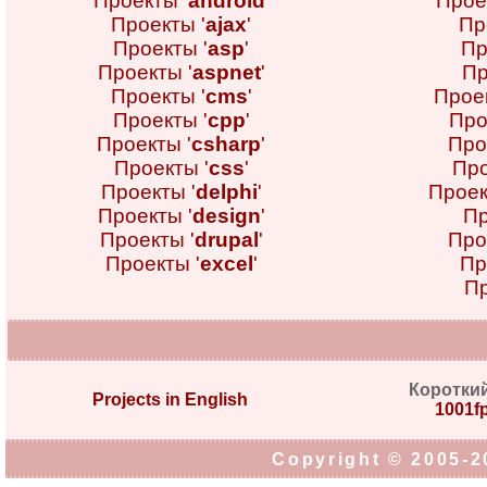
Проекты '
android
'
Прое
Проекты '
ajax
'
Пр
Проекты '
asp
'
Пр
Проекты '
aspnet
'
Пр
Проекты '
cms
'
Проек
Проекты '
cpp
'
Про
Проекты '
csharp
'
Про
Проекты '
css
'
Про
Проекты '
delphi
'
Проек
Проекты '
design
'
Пр
Проекты '
drupal
'
Про
Проекты '
excel
'
Пр
Пр
Коротки
Projects in English
1001fp
Copyright © 2005-