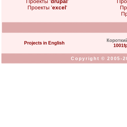
Проекты '
drupal
'
Про
Проекты '
excel
'
Пр
Пр
Коротки
Projects in English
1001fp
Copyright © 2005-