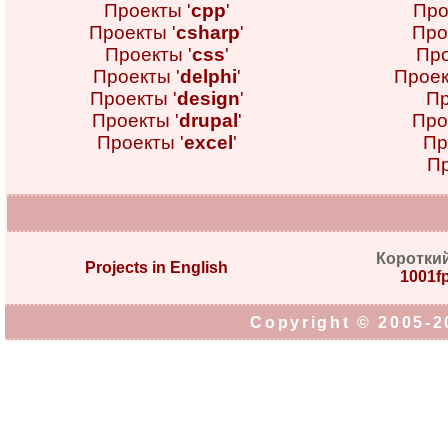
Проекты '
cpp
'
Про
Проекты '
csharp
'
Про
Проекты '
css
'
Про
Проекты '
delphi
'
Проек
Проекты '
design
'
Пр
Проекты '
drupal
'
Про
Проекты '
excel
'
Пр
Пр
Коротки
Projects in English
1001fp
Copyright © 2005-