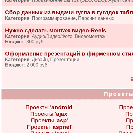
Категория
: Продвижение сайтов (SEO, GEO), Аудит сайт
Сбор данных из выдачи гугла в гуглдок табл
Категория
: Программирование, Парсинг данных
Нужно сделать монтаж видео-Reels
Категория
: Аудио/Видео/Фото, Видеомонтаж
Бюджет
: 300 руб
Оформление презентаций в фирменном сти
Категория
: Дизайн, Презентации
Бюджет
: 2 000 руб
В
Проекты
Проекты '
android
'
Прое
Проекты '
ajax
'
Пр
Проекты '
asp
'
Пр
Проекты '
aspnet
'
Пр