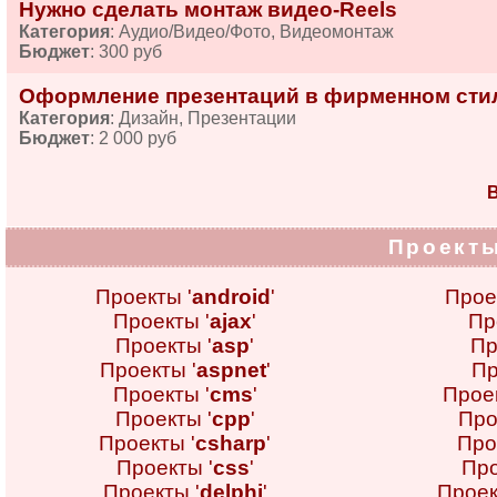
Нужно сделать монтаж видео-Reels
Категория
: Аудио/Видео/Фото, Видеомонтаж
Бюджет
: 300 руб
Оформление презентаций в фирменном сти
Категория
: Дизайн, Презентации
Бюджет
: 2 000 руб
В
Проекты
Проекты '
android
'
Прое
Проекты '
ajax
'
Пр
Проекты '
asp
'
Пр
Проекты '
aspnet
'
Пр
Проекты '
cms
'
Проек
Проекты '
cpp
'
Про
Проекты '
csharp
'
Про
Проекты '
css
'
Про
Проекты '
delphi
'
Проек