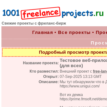
Свежие проекты с фриланс-бирж
Главная
•
Все проекты
•
Про
Прос
Подробный просмотр проек
Тестовое веб-прило
Название проекта:
(для всех)
Кто разместил:
Внешний проект с
free-lan
Открыт:
07-Sep-2025 13:13 GMT
Описание:
Мы тут обнаружили что в
https://www.unigui.com/
Вот их демка
https://prime.fmsoft.net/de