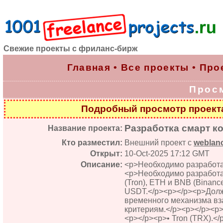
Свежие проекты с фриланс-бирж
Главная
•
Все проекты
•
Про
Прос
Подробный просмотр проек
Разработка смарт ко
Название проекта:
Кто разместил:
Внешний проект с
weblanc
Открыт:
10-Oct-2025 17:12 GMT
Описание:
<p>Необходимо разработа
<p>Необходимо разработат
(Tron), ETH и BNB (Binanc
USDT.</p><p></p><p>Долж
временного механизма вз
критериям.</p><p></p><p>
<p></p><p>• Tron (TRX).</