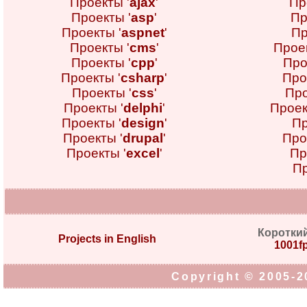
Проекты '
ajax
'
Пр
Проекты '
asp
'
Пр
Проекты '
aspnet
'
Пр
Проекты '
cms
'
Проек
Проекты '
cpp
'
Про
Проекты '
csharp
'
Про
Проекты '
css
'
Про
Проекты '
delphi
'
Проек
Проекты '
design
'
Пр
Проекты '
drupal
'
Про
Проекты '
excel
'
Пр
Пр
Коротки
Projects in English
1001fp
Copyright © 2005-