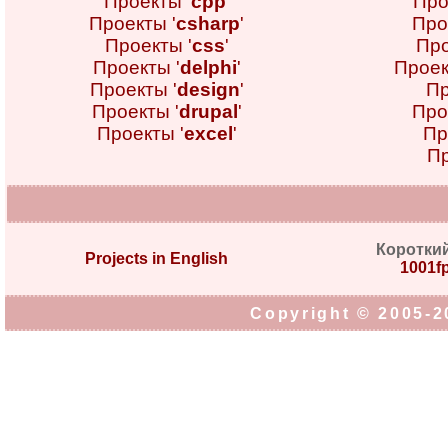
Проекты '
cpp
'
Про
Проекты '
csharp
'
Про
Проекты '
css
'
Про
Проекты '
delphi
'
Проек
Проекты '
design
'
Пр
Проекты '
drupal
'
Про
Проекты '
excel
'
Пр
Пр
Коротки
Projects in English
1001fp
Copyright © 2005-