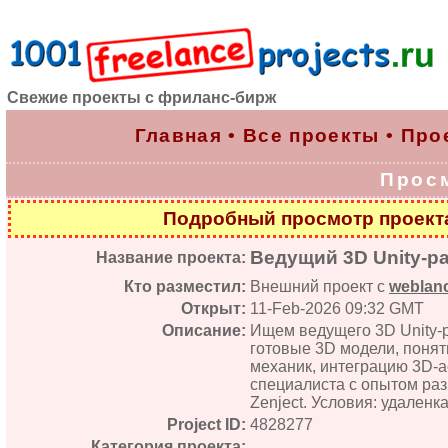
Свежие проекты с фриланс-бирж
Главная
•
Все проекты
•
Про
Прос
Подробный просмотр проек
Ведущий 3D Unity-р
Название проекта:
Кто разместил:
Внешний проект с
weblanc
Открыт:
11-Feb-2026 09:32 GMT
Описание:
Ищем ведущего 3D Unity-р
готовые 3D модели, понят
механик, интеграцию 3D-а
специалиста с опытом разр
Zenject. Условия: удаленка
Project ID:
4828277
Категория проекта: