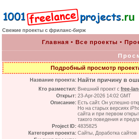
Свежие проекты с фриланс-бирж
Главная
•
Все проекты
•
Про
Прос
Подробный просмотр проек
Найти причину в оши
Название проекта:
Кто разместил:
Внешний проект с
free-lan
Открыт:
23-Apr-2026 14:02 GMT
Описание:
Есть сайт. Он успешно отк
Но на старых версиях iPho
сайта и при первом откры
такого поведения и предл
Project ID:
4835825
Категория проекта:
Сайты, Доработка сайтов