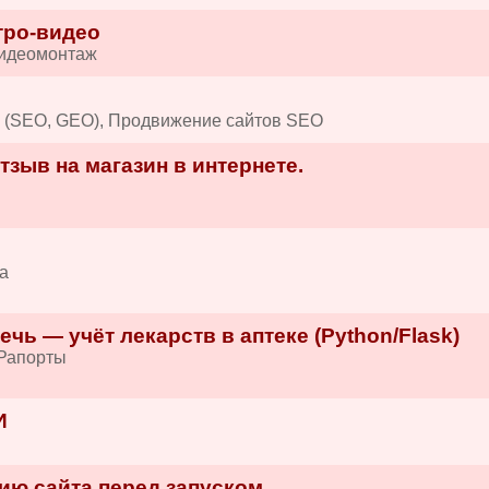
тро-видео
Видеомонтаж
в (SEO, GEO), Продвижение сайтов SEO
зыв на магазин в интернете.
а
ечь — учёт лекарств в аптеке (Python/Flask)
/Рапорты
И
ию сайта перед запуском