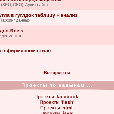
 (SEO, GEO), Аудит сайта
гла в гуглдок таблицу + анализ
 Парсинг данных
део-Reels
Видеомонтаж
 в фирменном стиле
и
Все проекты
Проекты по навыкам ...
Проекты '
facebook
'
Проекты '
flash
'
Проекты '
html
'
Проекты '
java
'