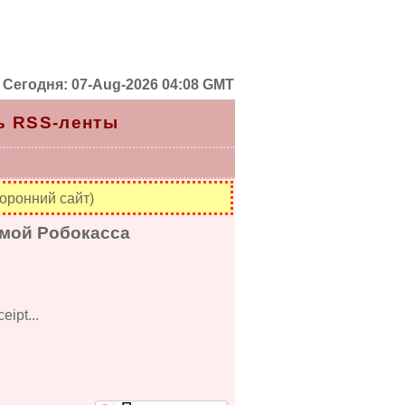
Сегодня: 07-Aug-2026 04:08 GMT
ь RSS-ленты
оронний сайт)
емой Робокасса
ipt...