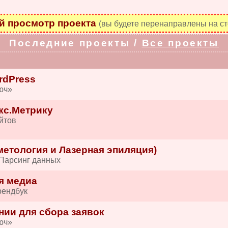
 просмотр проекта
(вы будете перенаправлены на ст
Последние проекты /
Все проекты
rdPress
юч»
кс.Метрику
йтов
етология и Лазерная эпиляция)
 Парсинг данных
я медиа
рендбук
нии для сбора заявок
юч»