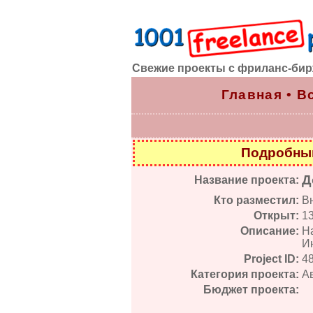
Свежие проекты с фриланс-би
Главная
•
В
Подробный
Д
Название проекта:
Кто разместил:
В
Открыт:
1
Описание:
Н
Ин
Project ID:
4
Категория проекта:
А
Бюджет проекта: