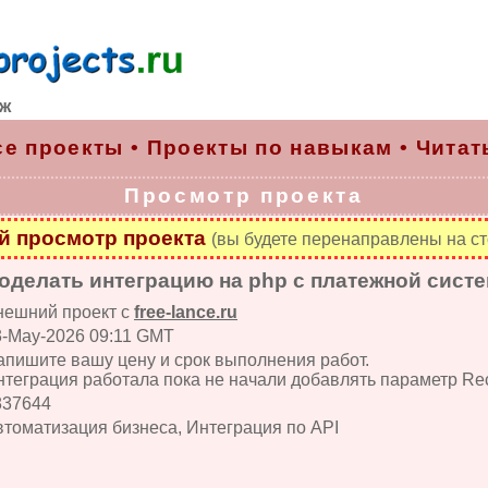
рж
се проекты
•
Проекты по навыкам
•
Читат
Просмотр проекта
 просмотр проекта
(вы будете перенаправлены на ст
оделать интеграцию на php с платежной сист
нешний проект с
free-lance.ru
3-May-2026 09:11 GMT
апишите вашу цену и срок выполнения работ.
теграция работала пока не начали добавлять параметр Rece
837644
втоматизация бизнеса, Интеграция по API