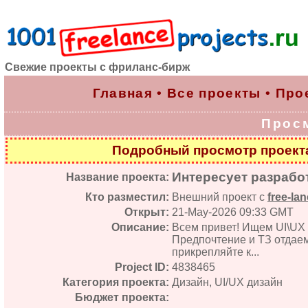
Свежие проекты с фриланс-бирж
Главная
•
Все проекты
•
Про
Прос
Подробный просмотр проек
Интересует разработ
Название проекта:
Кто разместил:
Внешний проект с
free-lan
Открыт:
21-May-2026 09:33 GMT
Описание:
Всем привет! Ищем UI\UX 
Предпочтение и ТЗ отдаем
прикрепляйте к...
Project ID:
4838465
Категория проекта:
Дизайн, UI/UX дизайн
Бюджет проекта: