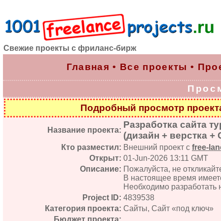
Свежие проекты с фриланс-бирж
Главная
•
Все проекты
•
Про
Прос
Подробный просмотр проек
Разработка сайта т
Название проекта:
(дизайн + верстка +
Кто разместил:
Внешний проект с
free-lan
Открыт:
01-Jun-2026 13:11 GMT
Описание:
Пожалуйста, не откликайте
В настоящее время имеетс
Необходимо разработать н
Project ID:
4839538
Категория проекта:
Сайты, Сайт «под ключ»
Бюджет проекта: