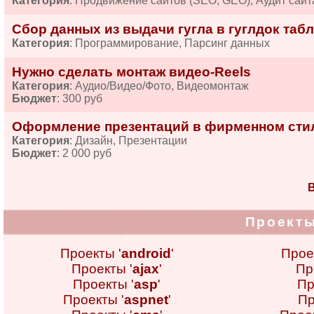
Категория
: Продвижение сайтов (SEO, GEO), Аудит сайт
Сбор данных из выдачи гугла в гуглдок табл
Категория
: Программирование, Парсинг данных
Нужно сделать монтаж видео-Reels
Категория
: Аудио/Видео/Фото, Видеомонтаж
Бюджет
: 300 руб
Оформление презентаций в фирменном сти
Категория
: Дизайн, Презентации
Бюджет
: 2 000 руб
В
Проекты
Проекты '
android
'
Прое
Проекты '
ajax
'
Пр
Проекты '
asp
'
Пр
Проекты '
aspnet
'
Пр