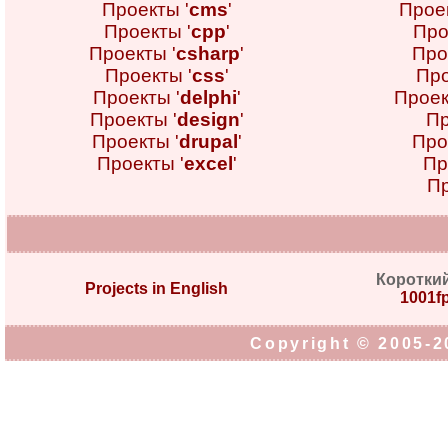
Проекты '
cms
'
Проек
Проекты '
cpp
'
Про
Проекты '
csharp
'
Про
Проекты '
css
'
Про
Проекты '
delphi
'
Проек
Проекты '
design
'
Пр
Проекты '
drupal
'
Про
Проекты '
excel
'
Пр
Пр
Коротки
Projects in English
1001fp
Copyright © 2005-